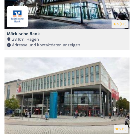
5
(118)
Märkische Bank
28,1km, Hagen
Adresse und Kontaktdaten anzeigen
5
(5)