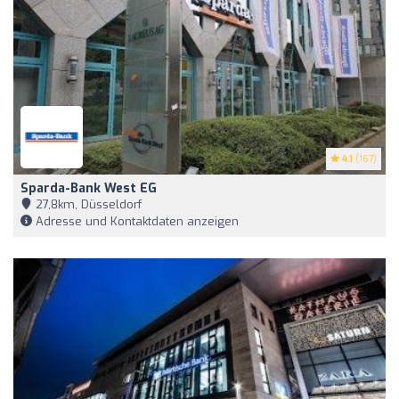
4.1
(167)
Sparda-Bank West EG
27,8km, Düsseldorf
Adresse und Kontaktdaten anzeigen