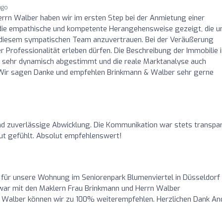
ago
rrn Walber haben wir im ersten Step bei der Anmietung einer
 die empathische und kompetente Herangehensweise gezeigt, die u
e diesem sympatischen Team anzuvertrauen. Bei der Veräußerung
 Professionalität erleben dürfen. Die Beschreibung der Immobilie 
n sehr dynamisch abgestimmt und die reale Marktanalyse auch
. Wir sagen Danke und empfehlen Brinkmann & Walber sehr gerne
nd zuverlässige Abwicklung. Die Kommunikation war stets transpa
eut gefühlt. Absolut empfehlenswert!
 für unsere Wohnung im Seniorenpark Blumenviertel in Düsseldorf
ar mit den Maklern Frau Brinkmann und Herrn Walber
Walber können wir zu 100% weiterempfehlen. Herzlichen Dank An