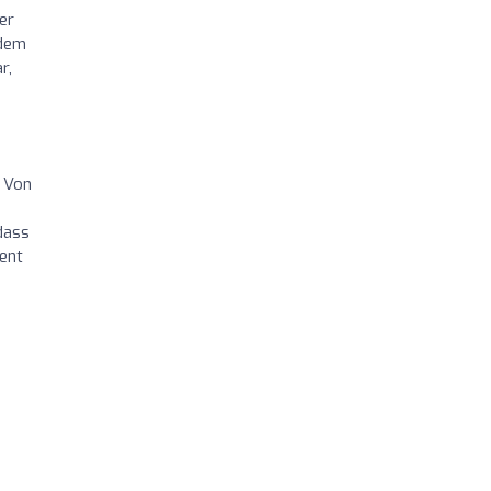
er
 dem
r,
 Von
dass
ent