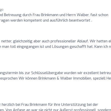
ago
nd Betreuung durch Frau Brinkmann und Herrn Walber, fast schon
 Fragen werden kompetent und ausführlich beantwortet .
 netter, gleichzeitig aber auch professioneller Ablauf. Wir hatten e
e man toll eingegangen ist und Lösungen geschafft hat. Kann ich 
ngstermin bis zur Schlüsselübergabe wurden wir exzellent betreu
 besprochen Wir können Brinkmann & Walber Immobilien, speziell He
herzlich bei Frau Brinkmann für ihre Unterstützung bei der
n. Von Anfang an war sie nicht nur äußerst professionell, sonder