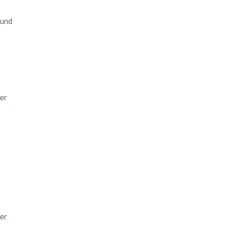
 und
ner
er