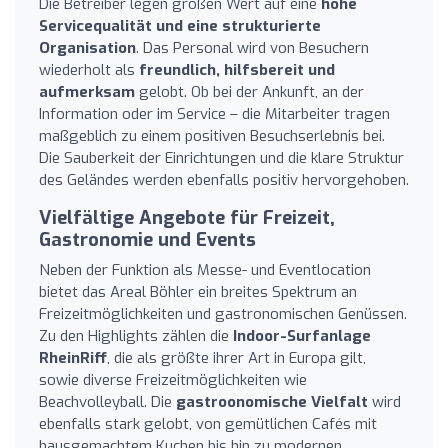
Die Betreiber legen großen Wert auf eine
hohe
Servicequalität und eine strukturierte
Organisation
. Das Personal wird von Besuchern
wiederholt als
freundlich, hilfsbereit und
aufmerksam
gelobt. Ob bei der Ankunft, an der
Information oder im Service – die Mitarbeiter tragen
maßgeblich zu einem positiven Besuchserlebnis bei.
Die Sauberkeit der Einrichtungen und die klare Struktur
des Geländes werden ebenfalls positiv hervorgehoben.
Vielfältige Angebote für Freizeit,
Gastronomie und Events
Neben der Funktion als Messe- und Eventlocation
bietet das Areal Böhler ein breites Spektrum an
Freizeitmöglichkeiten und gastronomischen Genüssen.
Zu den Highlights zählen die
Indoor-Surfanlage
RheinRiff
, die als größte ihrer Art in Europa gilt,
sowie diverse Freizeitmöglichkeiten wie
Beachvolleyball. Die
gastroonomische Vielfalt
wird
ebenfalls stark gelobt, von gemütlichen Cafés mit
hausgemachtem Kuchen bis hin zu modernen