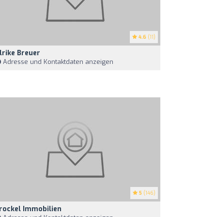
4.6
(11)
lrike Breuer
Adresse und Kontaktdaten anzeigen
5
(146)
rockel Immobilien