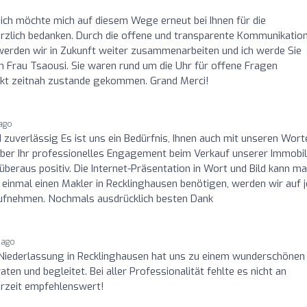
 ich möchte mich auf diesem Wege erneut bei Ihnen für die
rzlich bedanken. Durch die offene und transparente Kommunikatio
ch werden wir in Zukunft weiter zusammenarbeiten und ich werde Sie
an Frau Tsaousi. Sie waren rund um die Uhr für offene Fragen
jekt zeitnah zustande gekommen. Grand Merci!
 ago
 zuverlässig Es ist uns ein Bedürfnis, Ihnen auch mit unseren Wort
ber Ihr professionelles Engagement beim Verkauf unserer Immobili
 überaus positiv. Die Internet-Präsentation in Wort und Bild kann m
er einmal einen Makler in Recklinghausen benötigen, werden wir auf 
 aufnehmen. Nochmals ausdrücklich besten Dank
 ago
 Niederlassung in Recklinghausen hat uns zu einem wunderschönen
en und begleitet. Bei aller Professionalität fehlte es nicht an
erzeit empfehlenswert!