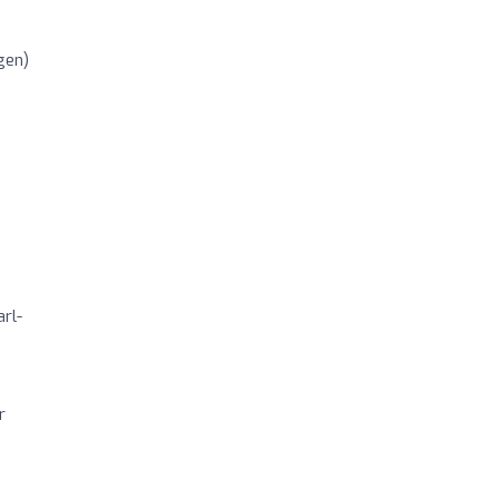
gen)
rl-
r