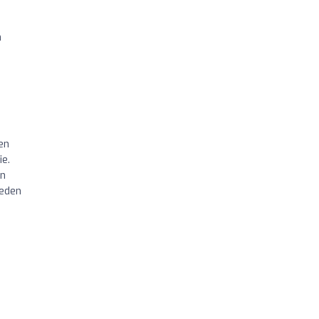
n
en
e.
an
jeden