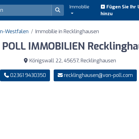
Immobilie
Fügen Sie Ihr
hinzu
in-Westfalen
Immobilie in Recklinghausen
 POLL IMMOBILIEN Recklingha
Königswall 22, 45657, Recklinghausen
02361 9430350
recklinghausen@von-poll.com