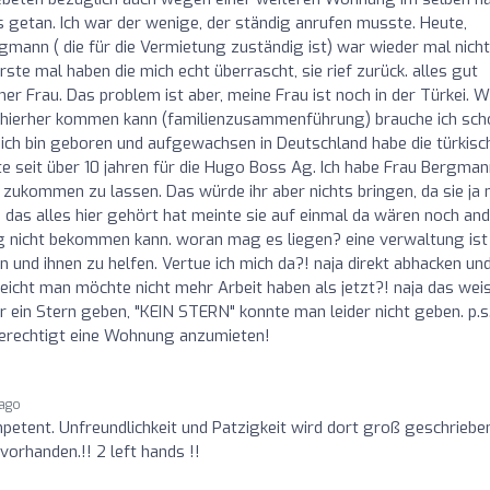
s getan. Ich war der wenige, der ständig anrufen musste. Heute,
gmann ( die für die Vermietung zuständig ist) war wieder mal nicht
ste mal haben die mich echt überrascht, sie rief zurück. alles gut
er Frau. Das problem ist aber, meine Frau ist noch in der Türkei. W
e hierher kommen kann (familienzusammenführung) brauche ich sch
ich bin geboren und aufgewachsen in Deutschland habe die türkisc
ite seit über 10 jahren für die Hugo Boss Ag. Ich habe Frau Bergma
zukommen zu lassen. Das würde ihr aber nichts bringen, da sie ja 
 das alles hier gehört hat meinte sie auf einmal da wären noch an
ng nicht bekommen kann. woran mag es liegen? eine verwaltung ist 
n und ihnen zu helfen. Vertue ich mich da?! naja direkt abhacken un
eicht man möchte nicht mehr Arbeit haben als jetzt?! naja das wei
der ein Stern geben, "KEIN STERN" konnte man leider nicht geben. p.s.
berechtigt eine Wohnung anzumieten!
 ago
etent. Unfreundlichkeit und Patzigkeit wird dort groß geschriebe
vorhanden.!! 2 left hands !!