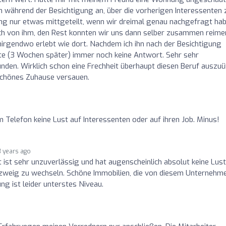
on während der Besichtigung an, über die vorherigen Interessenten 
ng nur etwas mittgeteilt, wenn wir dreimal genau nachgefragt hab
h von ihm, den Rest konnten wir uns dann selber zusammen reime
 nirgendwo erlebt wie dort. Nachdem ich ihn nach der Besichtigung
ute (3 Wochen später) immer noch keine Antwort. Sehr sehr
den. Wirklich schon eine Frechheit überhaupt diesen Beruf auszuü
schönes Zuhause versauen.
Telefon keine Lust auf Interessenten oder auf ihren Job. Minus!
3 years ago
t ist sehr unzuverlässig und hat augenscheinlich absolut keine Lust
fszweig zu wechseln. Schöne Immobilien, die von diesem Unternehm
g ist leider unterstes Niveau.