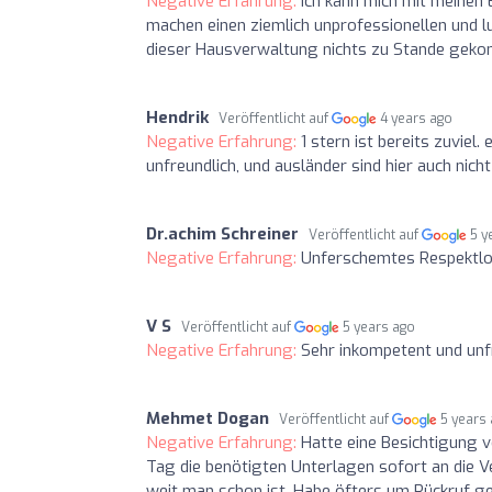
Negative Erfahrung:
Ich kann mich mit meinen 
machen einen ziemlich unprofessionellen und lust
dieser Hausverwaltung nichts zu Stande geko
Hendrik
Veröffentlicht auf
4 years ago
Negative Erfahrung:
1 stern ist bereits zuviel
unfreundlich, und ausländer sind hier auch nic
Dr.achim Schreiner
Veröffentlicht auf
5 y
Negative Erfahrung:
Unferschemtes Respektlos
V S
Veröffentlicht auf
5 years ago
Negative Erfahrung:
Sehr inkompetent und unf
Mehmet Dogan
Veröffentlicht auf
5 years
Negative Erfahrung:
Hatte eine Besichtigung 
Tag die benötigten Unterlagen sofort an die V
weit man schon ist. Habe öfters um Rückruf 