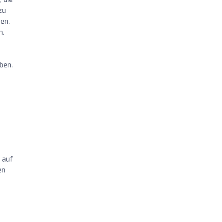
zu
en.
n.
ben.
 auf
en