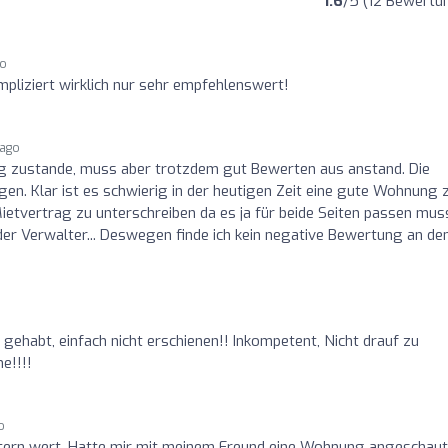
1.6
/5 (12 Bewertu
go
mpliziert wirklich nur sehr empfehlenswert!
 ago
ag zustande, muss aber trotzdem gut Bewerten aus anstand. Die
en. Klar ist es schwierig in der heutigen Zeit eine gute Wohnung 
Mietvertrag zu unterschreiben da es ja für beide Seiten passen mus
der Verwalter... Deswegen finde ich kein negative Bewertung an de
 gehabt, einfach nicht erschienen!! Inkompetent, Nicht drauf zu
e!!!!
o
 Stern wert. Hatte mir mit meinem Freund eine Wohnung angeschaut,