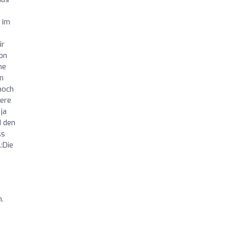
 im
ir
on
he
nn
noch
dere
ja
d den
ss
:Die
n.