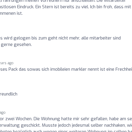
Erfahrungen meinen Vorrednern nur anschließen. Die Mitarbeiter
losen Eindruck. Ein Stern ist bereits zu viel. Ich bin froh, dass mit
mmenen ist.
. es wird gelogen bis zum geht nicht mehr, alle mitarbeiter sind
ht gerne gesehen.
ears ago
es Pack das sowas sich imobileien markler nennt ist eine Frechhei
reundlich
 ago
vor zwei Wochen. Die Wohnung hatte mir sehr gefallen, habe am se
erwaltung geschickt. Musste jedoch jedesmal selber nachhaken, wi
gebeten bezüglich auch wegen einer weiteren Wohnung im selben h