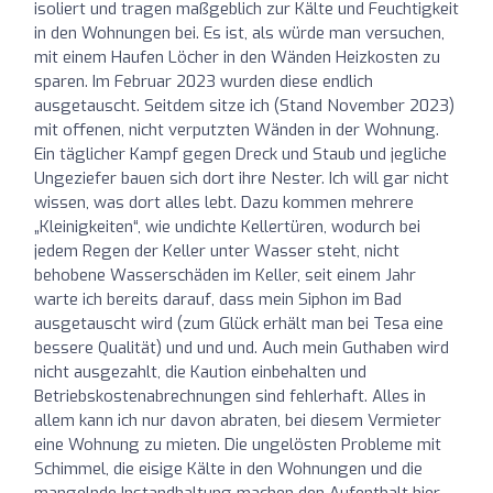
isoliert und tragen maßgeblich zur Kälte und Feuchtigkeit
in den Wohnungen bei. Es ist, als würde man versuchen,
mit einem Haufen Löcher in den Wänden Heizkosten zu
sparen. Im Februar 2023 wurden diese endlich
ausgetauscht. Seitdem sitze ich (Stand November 2023)
mit offenen, nicht verputzten Wänden in der Wohnung.
Ein täglicher Kampf gegen Dreck und Staub und jegliche
Ungeziefer bauen sich dort ihre Nester. Ich will gar nicht
wissen, was dort alles lebt. Dazu kommen mehrere
„Kleinigkeiten“, wie undichte Kellertüren, wodurch bei
jedem Regen der Keller unter Wasser steht, nicht
behobene Wasserschäden im Keller, seit einem Jahr
warte ich bereits darauf, dass mein Siphon im Bad
ausgetauscht wird (zum Glück erhält man bei Tesa eine
bessere Qualität) und und und. Auch mein Guthaben wird
nicht ausgezahlt, die Kaution einbehalten und
Betriebskostenabrechnungen sind fehlerhaft. Alles in
allem kann ich nur davon abraten, bei diesem Vermieter
eine Wohnung zu mieten. Die ungelösten Probleme mit
Schimmel, die eisige Kälte in den Wohnungen und die
mangelnde Instandhaltung machen den Aufenthalt hier