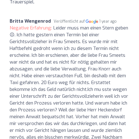
Trauerspiel.
Britta Wengenrod
Veröffentlicht auf
1 year ago
Negative Erfahrung:
Leider muss man einen Stern geben
☹️. Ich hatte gestern einen Termin bei einer
Gerichtsvollzieher in Frau Smeets. Es wurde mir mit
Haftbefehl gedroht wenn ich zu diesem Termin nicht
erscheine. Ich bin erschienen, aber die liebe Frau Smeets
war nicht da und hat es nicht für nötig gehalten mir
abzusagen, und die liebe Verwaltung, Frau Knorr auch
nicht. Habe einen verstauchten Fuß, bin deshalb mit dem
Taxi gefahren. 20 Euro weg für nichts. Erstattet
bekomme ich das Geld natürlich nicht.Ich mu sste wegen
einer Unterschrift zu der Gerichtsvollzieherin weil ich vor
Gericht den Prozess verloren hatte. Und warum habe ich
den Prozess verloren? Weil der liebe Herr Heckendorf
meinen Anwalt bequatscht hat. Vorher hat mein Anwalt
mir versprochen das wir das durchkriegen, und dann hat
er mich vor Gericht hängen lassen und wurde ziemlich
nervös, alles ein bisschen merkwürdig. Zwei Nachbarn