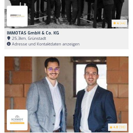
4
(44)
IMMOTAS GmbH & Co. KG
25,3km, Grünstadt
Adresse und Kontaktdaten anzeigen
4.8
(98)