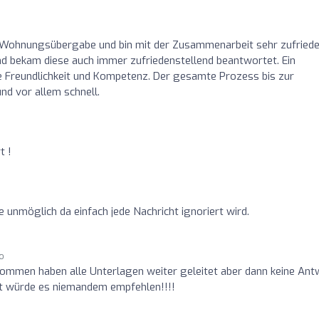
e Wohnungsübergabe und bin mit der Zusammenarbeit sehr zufriede
und bekam diese auch immer zufriedenstellend beantwortet. Ein
e Freundlichkeit und Kompetenz. Der gesamte Prozess bis zur
d vor allem schnell.
t !
unmöglich da einfach jede Nachricht ignoriert wird.
go
mmen haben alle Unterlagen weiter geleitet aber dann keine Ant
t würde es niemandem empfehlen!!!!