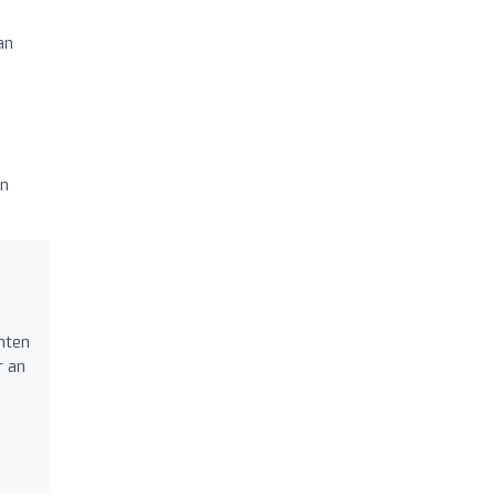
an
en
nten
r an