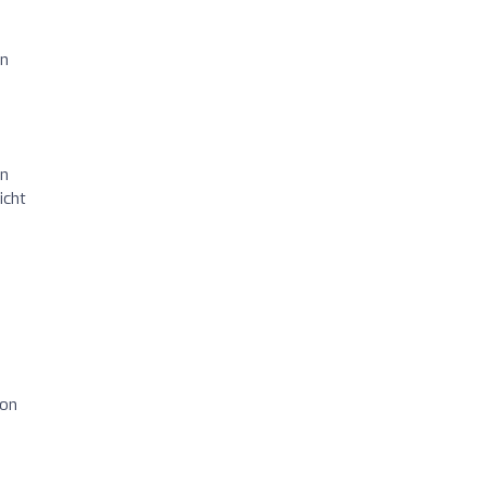
en
en
icht
von