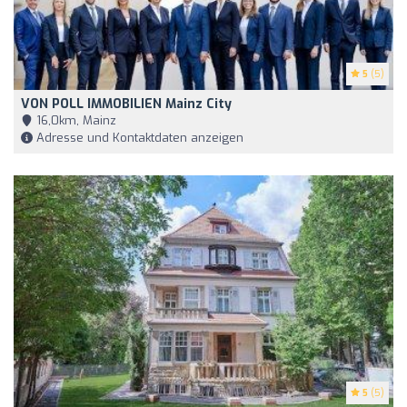
5
(5)
VON POLL IMMOBILIEN Mainz City
16,0km, Mainz
Adresse und Kontaktdaten anzeigen
5
(5)