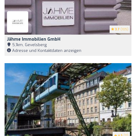
3.7
(105)
Jähme Immobilien GmbH
5,1km, Gevelsberg
Adresse und Kontaktdaten anzeigen
4.5
(11)