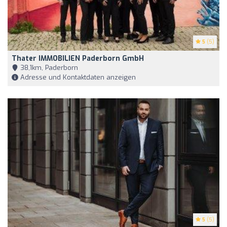
5
(5)
Thater IMMOBILIEN Paderborn GmbH
38,1km, Paderborn
Adresse und Kontaktdaten anzeigen
5
(5)