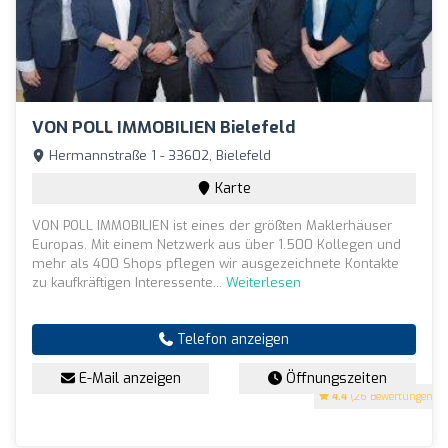
VON POLL IMMOBILIEN Bielefeld
Hermannstraße 1 - 33602, Bielefeld
Karte
VON POLL IMMOBILIEN ist eines der größten Maklerhäuser
Europas. Mit einem Netzwerk aus über 1.500 Kollegen und
mehr als 400 Shops pflegen wir ausgezeichnete Kontakte
zu kaufkräftigen Interessente...
Weiterlesen
Telefon anzeigen
E-Mail anzeigen
Öffnungszeiten
4.4
(26 Bewertungen)