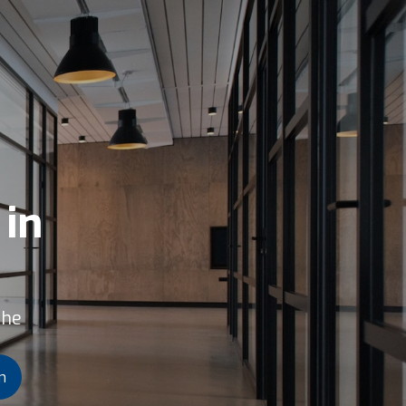
 in
ähe
n