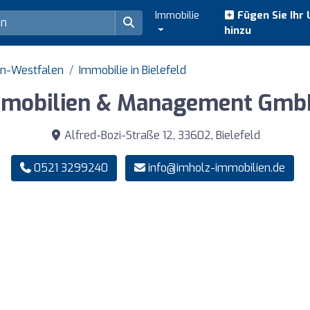
Immobilie
Fügen Sie Ihr
hinzu
in-Westfalen
Immobilie in Bielefeld
mmobilien & Management GmbH
Alfred-Bozi-Straße 12, 33602, Bielefeld
0521 3299240
info@imholz-immobilien.de