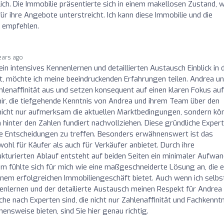
ich. Die Immobilie präsentierte sich in einem makellosen Zustand, 
 ihre Angebote unterstreicht. Ich kann diese Immobilie und die
 empfehlen.
ears ago
ein intensives Kennenlernen und detaillierten Austausch Einblick in d
 möchte ich meine beeindruckenden Erfahrungen teilen. Andrea un
lenaffinität aus und setzen konsequent auf einen klaren Fokus auf
ir, die tiefgehende Kenntnis von Andrea und ihrem Team über den
nicht nur aufmerksam die aktuellen Marktbedingungen, sondern kö
 hinter den Zahlen fundiert nachvollziehen. Diese gründliche Expert
erte Entscheidungen zu treffen. Besonders erwähnenswert ist das
l für Käufer als auch für Verkäufer anbietet. Durch ihre
turierten Ablauf entsteht auf beiden Seiten ein minimaler Aufwan
 fühlte sich für mich wie eine maßgeschneiderte Lösung an, die e
em erfolgreichen Immobiliengeschäft bietet. Auch wenn ich selbs
nenlernen und der detailierte Austausch meinen Respekt für Andrea
e nach Experten sind, die nicht nur Zahlenaffinität und Fachkenntn
sweise bieten, sind Sie hier genau richtig.