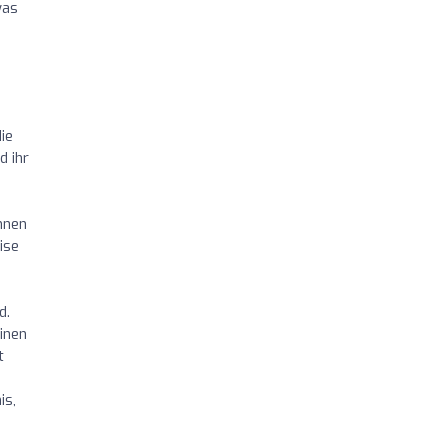
was
ie
d ihr
nnen
ise
d.
inen
t
is,