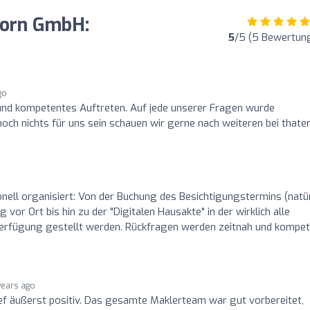
born GmbH:
5
/5 (5 Bewertun
go
und kompetentes Auftreten. Auf jede unserer Fragen wurde
noch nichts für uns sein schauen wir gerne nach weiteren bei thate
ionell organisiert: Von der Buchung des Besichtigungstermins (natür
 vor Ort bis hin zu der "Digitalen Hausakte" in der wirklich alle
Verfügung gestellt werden. Rückfragen werden zeitnah und kompe
years ago
ief äußerst positiv. Das gesamte Maklerteam war gut vorbereitet,