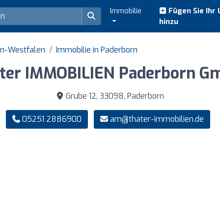
Immobilie
Fügen Sie Ihr
hinzu
in-Westfalen
Immobilie in Paderborn
ater IMMOBILIEN Paderborn G
Grube 12, 33098, Paderborn
05251 2886900
am@thater-immobilien.de