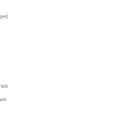
gen)
r
lich
tent