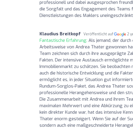
professionell und dabei ausgesprochen freundl
die Sorgfalt und das Engagement des Teams für
Dienstleistungen des Maklers uneingeschränkt
Klaudius Breitkopf
Veröffentlicht auf
2 y
Fantastische Erfahrung:
Als jemand, der durch 
Arbeitsweise von Andrea Thater gewonnen hat,
Team zeichnen sich durch ihre ausgeprägte Zah
Fakten. Der intensive Austausch ermöglichte m
Immobilienmarkt zu schätzen. Sie beobachten 
auch die historische Entwicklung und die Fakten
ermöglicht es, in jeder Situation gut informi
Rundum-Sorglos-Paket, das Andrea Thater sowoh
professionelle Herangehensweise und den struk
Die Zusammenarbeit mit Andrea und ihrem Team
maximalen Mehrwert und eine Abkürzung zu ein
kein direkter Kunde war, hat das intensive Ken
Thater enorm gesteigert. Wenn Sie auf der Such
sondern auch eine maßgeschneiderte Herangehen