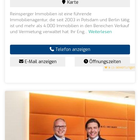
Karte
Reinsperger Immobilien ist eine führende
Immobilienagentur, die seit 2003 in Potsdam und Berlin tätig
ist und mehr als 4.000 Immobilien in den Bereichen Verkauf
und Vermietung verwaltet hat. Ihr Eng...
Weiterlesen
Telefon anzeigen
E-Mail anzeigen
Öffnungszeiten
5
(5 Bewertungen)