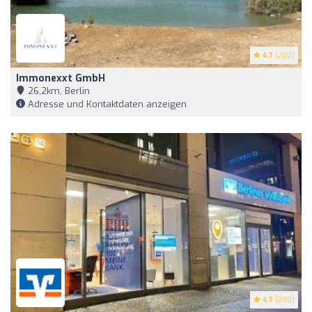
4.7
(200)
Immonexxt GmbH
26,2km, Berlin
Adresse und Kontaktdaten anzeigen
4.7
(200)