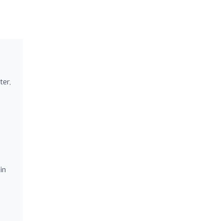
ter,
in