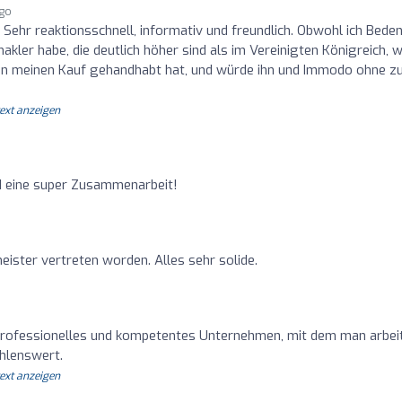
ago
. Sehr reaktionsschnell, informativ und freundlich. Obwohl ich Bede
kler habe, die deutlich höher sind als im Vereinigten Königreich, 
lian meinen Kauf gehandhabt hat, und würde ihn und Immodo ohne z
text anzeigen
d eine super Zusammenarbeit!
ister vertreten worden. Alles sehr solide.
professionelles und kompetentes Unternehmen, mit dem man arbei
hlenswert.
text anzeigen