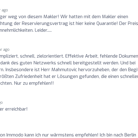
r ago
inger weg von diesem Makler! Wir hatten mit dem Makler einen
tung der Reservierungsvertrag ist hier keine Quarantie! Der Prei
ehmlichkeiten. Leider.....
ar ago
ziert, schnell, zielorientiert. Effektive Arbeit, fehlende Dokume
dank des guten Netzwerks schnell bereitgestellt werden. Und bei
ern. Insbesondere ist Herr Mahmutovic hervorzuheben, der den Begi
größten Zufriedenheit hat er Lösungen gefunden, die einen schnelle
hten. Nur zu empfehlen!!
go
er erreichbar!
 Immodo kann ich nur wärmstens empfehlen! Ich bin nach Berlin