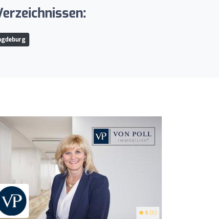
erzeichnissen:
agdeburg
5
(5)