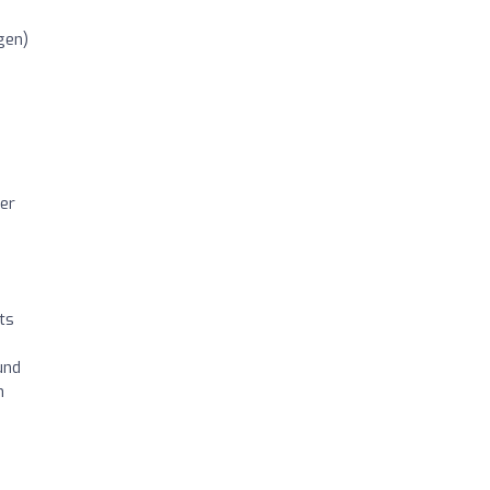
gen)
er
ts
und
n