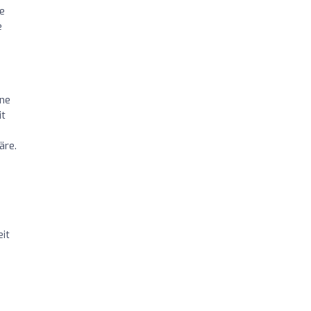
ie
e
ine
it
äre.
it