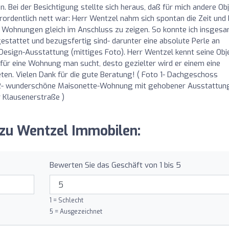
 Bei der Besichtigung stellte sich heraus, daß für mich andere Ob
rdentlich nett war: Herr Wentzel nahm sich spontan die Zeit und 
 Wohnungen gleich im Anschluss zu zeigen. So konnte ich insgesa
stattet und bezugsfertig sind- darunter eine absolute Perle an
esign-Ausstattung (mittiges Foto). Herr Wentzel kennt seine Obj
für eine Wohnung man sucht, desto gezielter wird er einem eine
en. Vielen Dank für die gute Beratung! ( Foto 1- Dachgeschoss
to 2- wunderschöne Maisonette-Wohnung mit gehobener Ausstattun
 Klausenerstraße )
 zu Wentzel Immobilen:
Bewerten Sie das Geschäft von 1 bis 5
1 = Schlecht
5 = Ausgezeichnet