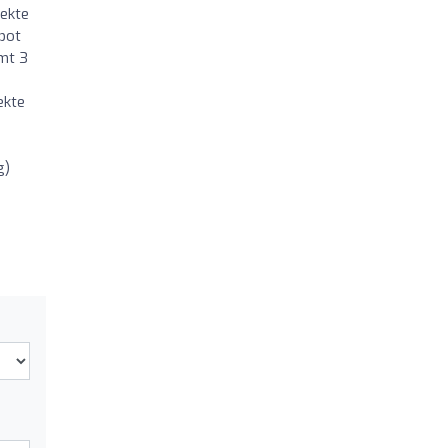
jekte
bot
mt 3
ekte
g)