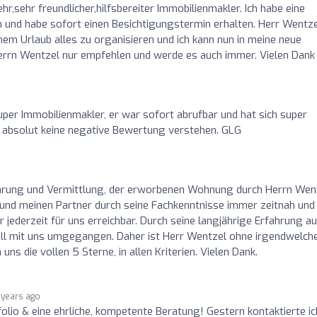
ehr,sehr freundlicher,hilfsbereiter Immobilienmakler. Ich habe eine
und habe sofort einen Besichtigungstermin erhalten. Herr Wentze
inem Urlaub alles zu organisieren und ich kann nun in meine neue
errn Wentzel nur empfehlen und werde es auch immer. Vielen Dank
o
uper Immobilienmakler, er war sofort abrufbar und hat sich super
 absolut keine negative Bewertung verstehen. GLG
ührung und Vermittlung, der erworbenen Wohnung durch Herrn Went
 und meinen Partner durch seine Fachkenntnisse immer zeitnah und
jederzeit für uns erreichbar. Durch seine langjährige Erfahrung au
oll mit uns umgegangen. Daher ist Herr Wentzel ohne irgendwelch
 die vollen 5 Sterne, in allen Kriterien. Vielen Dank.
 years ago
io & eine ehrliche, kompetente Beratung! Gestern kontaktierte ic