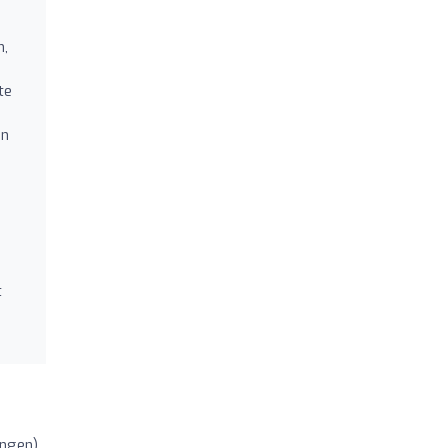
n,
te
en
n
t
ungen)