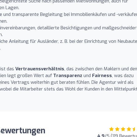
zielgerichtete Suche nach passenden Mietwohnungen, auch für
gen Lagen.
e und transparente Begleitung bei Immobilienkäufen und -verkäufe
nen.
invereinbarungen, detaillierte Besichtigungen und maßgeschneider
n.
iche Anleitung für Ausländer, z. B. bei der Einrichtung von Neubaut
.
 ist das
Vertrauensverhältnis
, das zwischen den Maklern und de
ien legt großen Wert auf
Transparenz
und
Fairness
, was dazu
eines Vertrags weiterhin gut beraten fühlen. Die Agentur wird als
ei die Mitarbeiter stets das Wohl der Kunden in den Mittelpunk
Bewertungen
4.9
/5 (119 Bewert