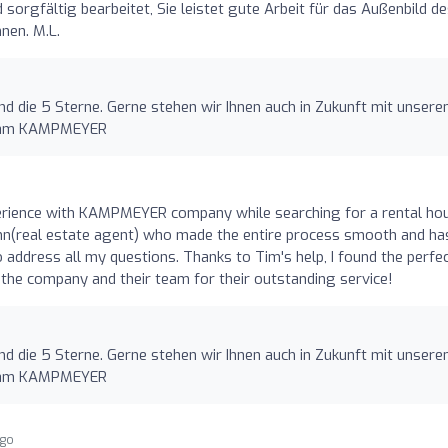
sorgfältig bearbeitet, Sie leistet gute Arbeit für das Außenbild d
nen. M.L.
und die 5 Sterne. Gerne stehen wir Ihnen auch in Zukunft mit unser
 Team KAMPMEYER
perience with KAMPMEYER company while searching for a rental ho
n(real estate agent) who made the entire process smooth and ha
to address all my questions. Thanks to Tim's help, I found the perfe
the company and their team for their outstanding service!
und die 5 Sterne. Gerne stehen wir Ihnen auch in Zukunft mit unser
 Team KAMPMEYER
ago