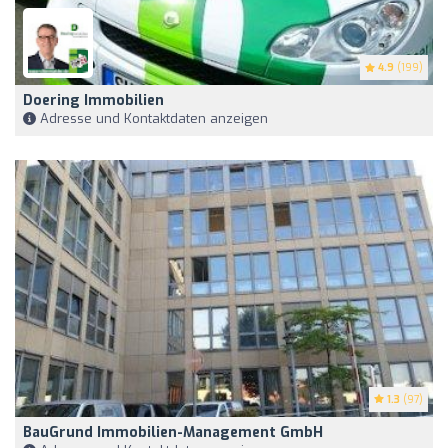
4.9
(199)
Doering Immobilien
Adresse und Kontaktdaten anzeigen
1.3
(97)
BauGrund Immobilien-Management GmbH