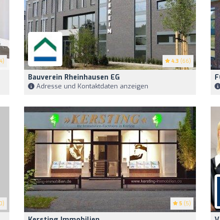
4)
4.3
(66)
Bauverein Rheinhausen EG
F
Adresse und Kontaktdaten anzeigen
0)
5
(5)
Kersting Immobilien
V