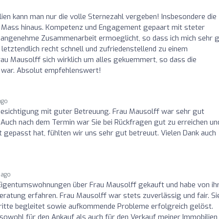
ien kann man nur die volle Sternezahl vergeben! Insbesondere die
e Mass hinaus. Kompetenz und Engagement gepaart mit steter
ine angenehme Zusammenarbeit ermoeglicht, so dass ich mich sehr 
letztendlich recht schnell und zufriedenstellend zu einem
au Mausolff sich wirklich um alles gekuemmert, so dass die
nt war. Absolut empfehlenswert!
ago
sichtigung mit guter Betreuung. Frau Mausolff war sehr gut
 Auch nach dem Termin war Sie bei Rückfragen gut zu erreichen un
 gepasst hat, fühlten wir uns sehr gut betreuut. Vielen Dank auch
 ago
 Eigentumswohnungen über Frau Mausolff gekauft und habe von ihr
ratung erfahren. Frau Mausolff war stets zuverlässig und fair. Si
hritte begleitet sowie aufkommende Probleme erfolgreich gelöst.
sowohl für den Ankauf als auch für den Verkauf meiner Immobilien