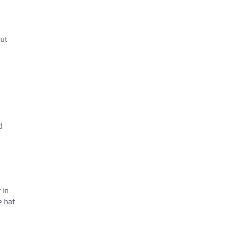
gut
d
 in
e hat