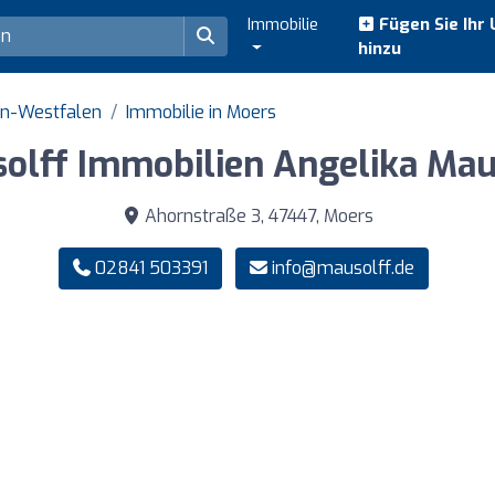
Immobilie
Fügen Sie Ihr
hinzu
in-Westfalen
Immobilie in Moers
olff Immobilien Angelika Mau
Ahornstraße 3, 47447, Moers
02841 503391
info@mausolff.de