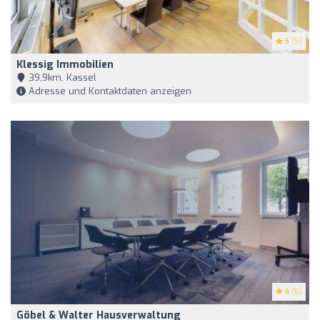
5
(5)
Klessig Immobilien
39,9km, Kassel
Adresse und Kontaktdaten anzeigen
4
(5)
Göbel & Walter Hausverwaltung