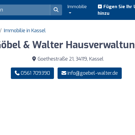
Immobilie
Fügen Sie Ihr
hinzu
Immobilie in Kassel
öbel & Walter Hausverwaltu
Goethestraße 21, 34119, Kassel
0561 709390
info@goebel-walter.de