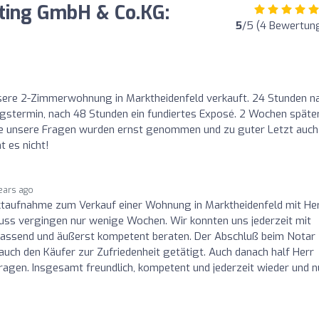
ting GmbH & Co.KG:
5
/5 (4 Bewertun
sere 2-Zimmerwohnung in Marktheidenfeld verkauft. 24 Stunden n
gstermin, nach 48 Stunden ein fundiertes Exposé. 2 Wochen späte
lle unsere Fragen wurden ernst genommen und zu guter Letzt auch
t es nicht!
ears ago
ktaufnahme zum Verkauf einer Wohnung in Marktheidenfeld mit He
uss vergingen nur wenige Wochen. Wir konnten uns jederzeit mit
assend und äußerst kompetent beraten. Der Abschluß beim Notar
auch den Käufer zur Zufriedenheit getätigt. Auch danach half Herr
agen. Insgesamt freundlich, kompetent und jederzeit wieder und n