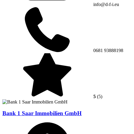
info@d-f-i.eu
0681 93888198
5
(5)
Bank 1 Saar Immobilien GmbH