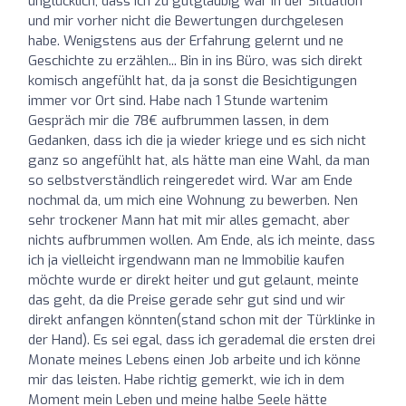
unglücklich, dass ich zu gutgläubig war in der Situation
und mir vorher nicht die Bewertungen durchgelesen
habe. Wenigstens aus der Erfahrung gelernt und ne
Geschichte zu erzählen... Bin in ins Büro, was sich direkt
komisch angefühlt hat, da ja sonst die Besichtigungen
immer vor Ort sind. Habe nach 1 Stunde wartenim
Gespräch mir die 78€ aufbrummen lassen, in dem
Gedanken, dass ich die ja wieder kriege und es sich nicht
ganz so angefühlt hat, als hätte man eine Wahl, da man
so selbstverständlich reingeredet wird. War am Ende
nochmal da, um mich eine Wohnung zu bewerben. Nen
sehr trockener Mann hat mit mir alles gemacht, aber
nichts aufbrummen wollen. Am Ende, als ich meinte, dass
ich ja vielleicht irgendwann man ne Immobilie kaufen
möchte wurde er direkt heiter und gut gelaunt, meinte
das geht, da die Preise gerade sehr gut sind und wir
direkt anfangen könnten(stand schon mit der Türklinke in
der Hand). Es sei egal, dass ich gerademal die ersten drei
Monate meines Lebens einen Job arbeite und ich könne
mir das leisten. Habe richtig gemerkt, wie ich in dem
Moment mein Leben und meine halbe Seele hätte