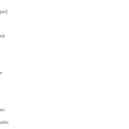
gen)
und
en
r
en,
seits