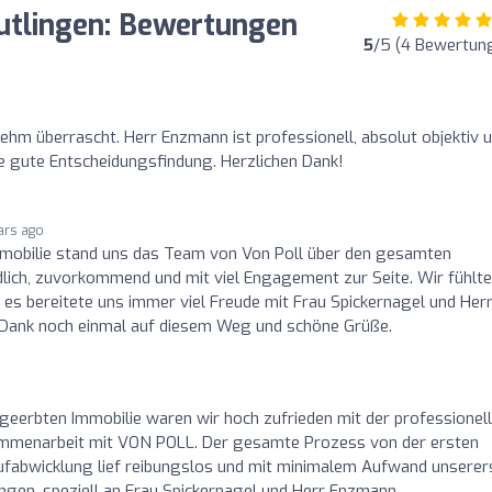
tlingen: Bewertungen
5
/5 (4 Bewertun
hm überrascht. Herr Enzmann ist professionell, absolut objektiv 
e gute Entscheidungsfindung. Herzlichen Dank!
ars ago
mmobilie stand uns das Team von Von Poll über den gesamten
dlich, zuvorkommend und mit viel Engagement zur Seite. Wir fühlt
 es bereitete uns immer viel Freude mit Frau Spickernagel und Her
 Dank noch einmal auf diesem Weg und schöne Grüße.
geerbten Immobilie waren wir hoch zufrieden mit der professionell
ammenarbeit mit VON POLL. Der gesamte Prozess von der ersten
aufabwicklung lief reibungslos und mit minimalem Aufwand unserer
ngen, speziell an Frau Spickernagel und Herr Enzmann.