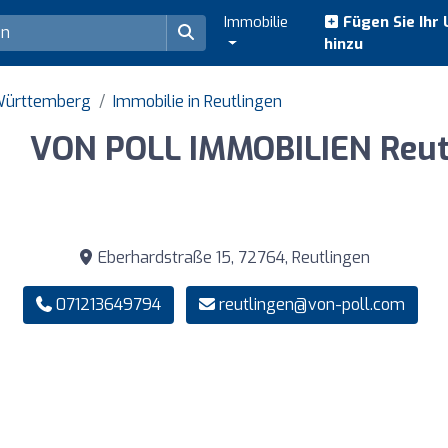
Immobilie
Fügen Sie Ihr
hinzu
-Württemberg
Immobilie in Reutlingen
VON POLL IMMOBILIEN Reut
Eberhardstraße 15, 72764, Reutlingen
071213649794
reutlingen@von-poll.com