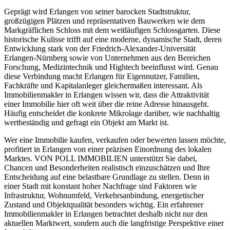
Geprägt wird Erlangen von seiner barocken Stadtstruktur,
großzügigen Plätzen und repräsentativen Bauwerken wie dem
Markgräflichen Schloss mit dem weitläufigen Schlossgarten. Diese
historische Kulisse trifft auf eine moderne, dynamische Stadt, deren
Entwicklung stark von der Friedrich-Alexander-Universität
Erlangen-Nürnberg sowie von Unternehmen aus den Bereichen
Forschung, Medizintechnik und Hightech beeinflusst wird. Genau
diese Verbindung macht Erlangen für Eigennutzer, Familien,
Fachkräfte und Kapitalanleger gleichermaßen interessant. Als
Immobilienmakler in Erlangen
wissen wir, dass die Attraktivität
einer Immobilie hier oft weit über die reine Adresse hinausgeht.
Häufig entscheidet die konkrete Mikrolage darüber, wie nachhaltig
wertbeständig und gefragt ein Objekt am Markt ist.
Wer eine Immobilie kaufen, verkaufen oder bewerten lassen möchte,
profitiert in Erlangen von einer präzisen Einordnung des lokalen
Marktes.
VON POLL IMMOBILIEN
unterstützt Sie dabei,
Chancen und Besonderheiten realistisch einzuschätzen und Ihre
Entscheidung auf eine belastbare Grundlage zu stellen. Denn in
einer Stadt mit konstant hoher Nachfrage sind Faktoren wie
Infrastruktur, Wohnumfeld, Verkehrsanbindung, energetischer
Zustand und Objektqualität besonders wichtig. Ein erfahrener
Immobilienmakler in Erlangen
betrachtet deshalb nicht nur den
aktuellen Marktwert, sondern auch die langfristige Perspektive einer