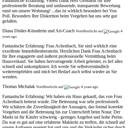
Fantastische Erfahrung:
Vielen Dank Herr Gebhardt für Ihre
professionelle Beratung und umfassende, transparente Bewertung
rund um unsere Wohnung! ...das ist wirklich besonders bei Von
Poll. Besonders Ihre Diskretion beim Vorgehen hat uns sehr gut
gefallen.
Diana Distler-Künstlerin und Art-Coach
Veröffentlicht auf
4
years ago
Fantastische Erfahrung:
Frau Achenbach, Sie sind wirklich eine
exzellente Immobilienberaterin. Herzlichen Dank Frau Achenbach
für Ihre engagierte und äußerst professionelle Vermittlung beim
Hausverkauf. Sie haben hervorragende Arbeit geleistet, es lief alles
schnell und unkompliziert. Ich werde Sie selbstverständlich
weiterempfehlen und mich bei Bedarf auch selbst wieder an Sie
wenden.
Thomas Michalak
Veröffentlicht auf
4 years ago
Fantastische Erfahrung:
Wir haben ein Haus gekauft, das von Frau
Achenbach betreut wurde. Die Betreuung war sehr professionell.
Wir schätzen die Zuverlässigkeit der Aussagen, das formal korrekte
Vorgehen und die Betreuung bis zur Unterschrift beim Notar. Der
Markt ist für Käufer schwierig - geringes Angebot und hohe Preise.
Da war es gut auf eine erfahrene Maklerin zu treffen, die schnell auf
unsere Anfragen reagiert hat und uns und die Verkäufer sicher durch