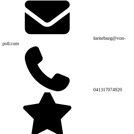
lueneburg@von-
poll.com
041317074920