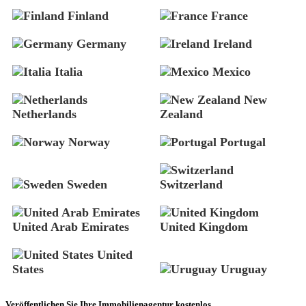
Finland
France
Germany
Ireland
Italia
Mexico
New
Netherlands
Zealand
Norway
Portugal
Sweden
Switzerland
United Arab Emirates
United Kingdom
United
States
Uruguay
Veröffentlichen Sie Ihre Immobilienagentur kostenlos