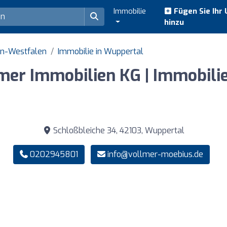
Immobilie
Fügen Sie Ihr
hinzu
in-Westfalen
Immobilie in Wuppertal
lmer Immobilien KG | Immobil
Schloßbleiche 34, 42103, Wuppertal
0202945801
info@vollmer-moebius.de