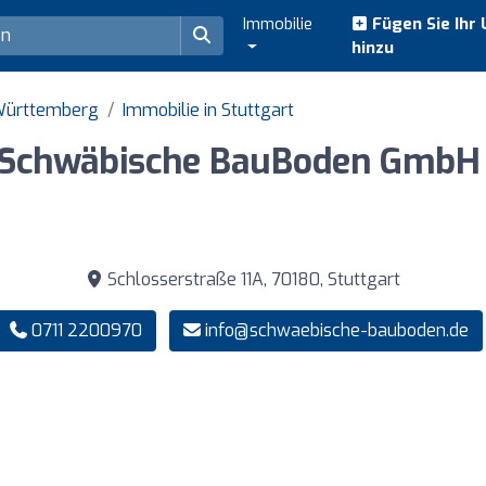
Immobilie
Fügen Sie Ihr
hinzu
-Württemberg
Immobilie in Stuttgart
Schwäbische BauBoden GmbH 
Schlosserstraße 11A, 70180, Stuttgart
0711 2200970
info@schwaebische-bauboden.de