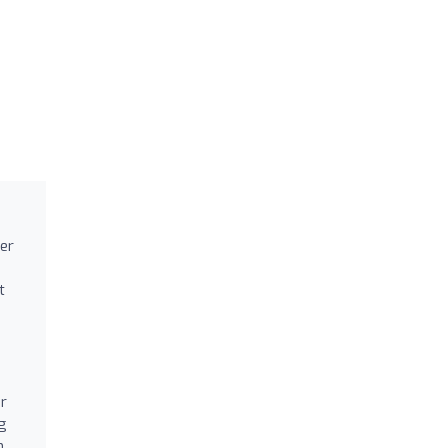
er
s
t
r
ng
m