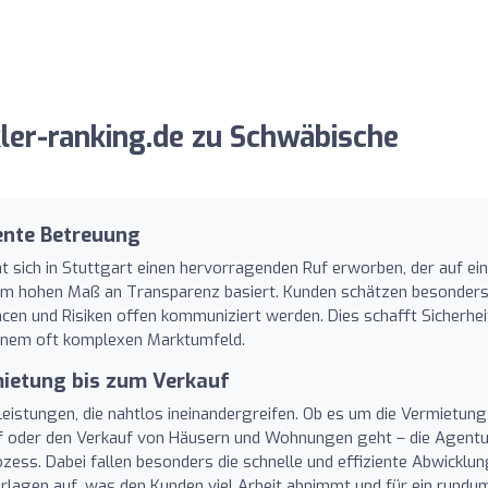
er-ranking.de zu Schwäbische
ente Betreuung
sich in Stuttgart einen hervorragenden Ruf erworben, der auf ein
nem hohen Maß an Transparenz basiert. Kunden schätzen besonder
ancen und Risiken offen kommuniziert werden. Dies schafft Sicherhei
einem oft komplexen Marktumfeld.
ietung bis zum Verkauf
leistungen, die nahtlos ineinandergreifen. Ob es um die Vermietung
f oder den Verkauf von Häusern und Wohnungen geht – die Agentu
ess. Dabei fallen besonders die schnelle und effiziente Abwicklu
erlagen auf, was den Kunden viel Arbeit abnimmt und für ein rundu