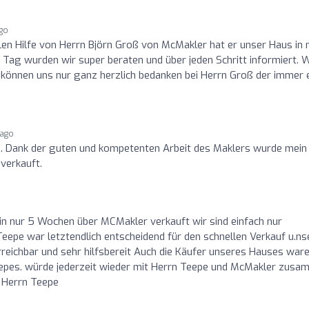
ago
len Hilfe von Herrn Björn Groß von McMakler hat er unser Haus in 
Tag wurden wir super beraten und über jeden Schritt informiert. W
 können uns nur ganz herzlich bedanken bei Herrn Groß der immer 
 ago
n. Dank der guten und kompetenten Arbeit des Maklers wurde mein
verkauft.
in nur 5 Wochen über MCMakler verkauft wir sind einfach nur
Teepe war letztendlich entscheidend für den schnellen Verkauf u.ns
rreichbar und sehr hilfsbereit Auch die Käufer unseres Hauses war
Teepes. würde jederzeit wieder mit Herrn Teepe und McMakler zus
n Herrn Teepe