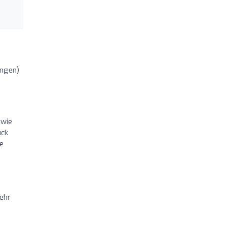
.
ngen)
 wie
uck
te
sehr