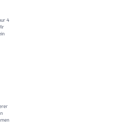
nur 4
ir
ein
erer
en
ammen