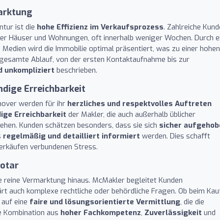
arktung
tur ist die
hohe Effizienz im Verkaufsprozess
. Zahlreiche Kun
rer Häuser und Wohnungen, oft innerhalb weniger Wochen. Durch e
edien wird die Immobilie optimal präsentiert, was zu einer hohen
er gesamte Ablauf, von der ersten Kontaktaufnahme bis zur
d unkompliziert
beschrieben.
dige Erreichbarkeit
nover werden für ihr
herzliches und respektvolles Auftreten
ige Erreichbarkeit
der Makler, die auch außerhalb üblicher
ehen. Kunden schätzen besonders, dass sie sich
sicher aufgehob
s
regelmäßig und detailliert informiert
werden. Dies schafft
erkäufen verbundenen Stress.
Notar
ie reine Vermarktung hinaus. McMakler begleitet Kunden
ärt auch komplexe rechtliche oder behördliche Fragen. Ob beim Kau
 auf eine
faire und lösungsorientierte Vermittlung
, die die
Die Kombination aus
hoher Fachkompetenz
,
Zuverlässigkeit
und