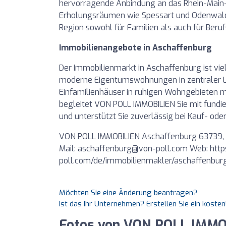
hervorragende Anbindung an das Rhein-Main-
Erholungsräumen wie Spessart und Odenwald s
Region sowohl für Familien als auch für Beru
Immobilienangebote in Aschaffenburg
Der Immobilienmarkt in Aschaffenburg ist vie
moderne Eigentumswohnungen in zentraler L
Einfamilienhäuser in ruhigen Wohngebieten mi
begleitet VON POLL IMMOBILIEN Sie mit fundie
und unterstützt Sie zuverlässig bei Kauf- od
VON POLL IMMOBILIEN Aschaffenburg 63739,
Mail:
aschaffenburg@von-poll.com
Web: http
poll.com/de/immobilienmakler/aschaffenbur
Möchten Sie eine Änderung beantragen?
Ist das Ihr Unternehmen? Erstellen Sie ein koste
Fotos von VON POLL IMMO