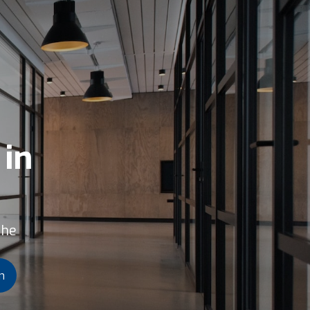
 in
ähe
n