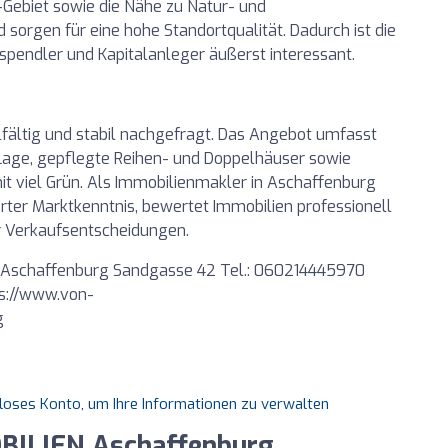
Gebiet sowie die Nähe zu Natur- und
orgen für eine hohe Standortqualität. Dadurch ist die
fspendler und Kapitalanleger äußerst interessant.
lfältig und stabil nachgefragt. Das Angebot umfasst
age, gepflegte Reihen- und Doppelhäuser sowie
t viel Grün. Als Immobilienmakler in Aschaffenburg
rter Marktkenntnis, bewertet Immobilien professionell
er Verkaufsentscheidungen.
 Aschaffenburg Sandgasse 42 Tel.: 060214445970
s://www.von-
g
nloses Konto, um Ihre Informationen zu verwalten
BILIEN Aschaffenburg