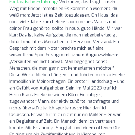
Fantastische Erfahrung:
Vertrauen, das trägt – mein
Weg mit Friebe Immobilien Es kommt ein Moment, da
weiß man: Jetzt ist es Zeit, loszulassen. Ein Haus, das
über viele Jahre zum Lebensraum meines Vaters und
seiner Frau gehörte, sollte in neue, gute Hände. Mir war
klar: Das ist keine Aufgabe, die man nebenbei erledigt –
dafür braucht es Menschen mit Herz und Verstand. Ein
Gespräch mit dem Notar brachte mich auf eine
wesentliche Spur. Er sagte mit einem Augenzwinkern:
„Verkaufen Sie nicht privat. Man begegnet sonst
Menschen, die man gar nicht kennenlernen möchte.“
Diese Worte blieben hängen – und führten mich zu Friebe
Immobilien in Meinerzhagen. Ein erster Handschlag – und
ein Gefühl von Aufgehoben-Sein. Im Mai 2023 traf ich
Herrn Klaus Friebe in seinem Büro. Ein ruhiger,
zugewandter Mann, der aktiv zuhörte, nachfragte und
nichts überstürzte. Ich spürte rasch: Hier darf ich
loslassen. Er war für mich nicht nur ein Makler – er war
ein Begleiter auf Zeit. Ein Mensch, dem ich vertrauen
konnte. Mit Erfahrung, Sorgfalt und einem offenen Ohr
Es ging um ein Zweifamilienhaus in Kierspe, mit