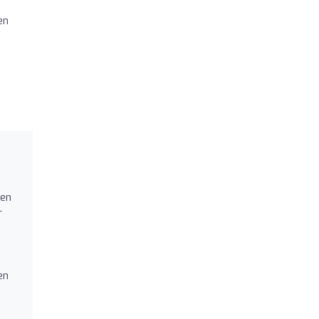
en
,
den
r
en