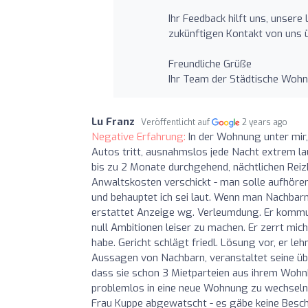
Ihr Feedback hilft uns, unsere
zukünftigen Kontakt von uns 
Freundliche Grüße
Ihr Team der Städtische Wohn
Lu Franz
Veröffentlicht auf
2 years ago
Negative Erfahrung:
In der Wohnung unter mir,
Autos tritt, ausnahmslos jede Nacht extrem la
bis zu 2 Monate durchgehend, nächtlichen Rei
Anwaltskosten verschickt - man solle aufhören 
und behauptet ich sei laut. Wenn man Nachbarn
erstattet Anzeige wg. Verleumdung. Er kommuniz
null Ambitionen leiser zu machen. Er zerrt mich
habe. Gericht schlägt friedl. Lösung vor, er leh
Aussagen von Nachbarn, veranstaltet seine übe
dass sie schon 3 Mietparteien aus ihrem Woh
problemlos in eine neue Wohnung zu wechseln.
Frau Kuppe abgewatscht - es gäbe keine Besc