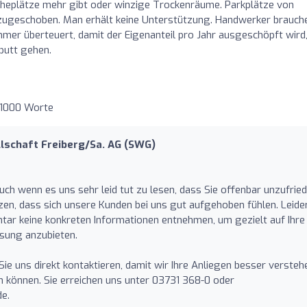
cheplätze mehr gibt oder winzige Trockenräume. Parkplätze von
ugeschoben. Man erhält keine Unterstützung. Handwerker brauch
mmer überteuert, damit der Eigenanteil pro Jahr ausgeschöpft wird
putt gehen.
 1000 Worte
schaft Freiberg/Sa. AG (SWG)
auch wenn es uns sehr leid tut zu lesen, dass Sie offenbar unzufrie
rzen, dass sich unsere Kunden bei uns gut aufgehoben fühlen. Leide
ar keine konkreten Informationen entnehmen, um gezielt auf Ihre
ösung anzubieten.
ie uns direkt kontaktieren, damit wir Ihre Anliegen besser versteh
 können. Sie erreichen uns unter 03731 368-0 oder
de
.