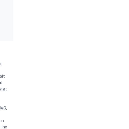
se
elt
nd
eigt
ieß,
on
 ihn