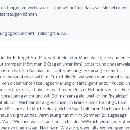
 Leistungen zu verbessern – und wir hoffen, dass wir Sie bei einem
überzeugen können.
ungsgesellschaft Freiberg/Sa. AG
 in der K.-Kegel-Str. 14 b, wohnt ein alter Mann der gegen parkende
ut trampelt (hört man 2 Etagen unter ihm), poltert und phasenwei
zhusten hat. Ein Nachbar, der Unterlassungserklärungen samt
zu behaupten er sei laut. Er ruft die Polizei wenn man einmal kling
 von dieser Unterlassungserklärung erzählt, geht er zur Polizei u
iert nie, schickt aber Frau Thümer, Polizei, Behörden zu mir. Er z
 vors Landgericht und will Schmerzensgeld, weil ich ihn "beleidigt"
nt ab. Der Nachbar ist augenscheinlich krank / beeinträchtigt. Laut
r 80 Jahre alte Mutter den gleichen Spaß mit ihren Nachbarn. Es h
nhaus vergrault hat. Vermietung hat mir im Sommer 2x zugesagt,
 Vor 2 Wochen war ich persönlich bei der SWG, ich wurde zuerst v
hwerden über diesen Nachbarn. Wie auch, wenn alle Wohnungen um