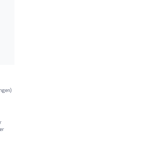
ngen)
r
er