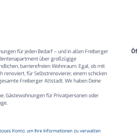
Ö
nungen für jeden Bedarf – und in allen Freiberger
tudentenapartment über großzügige
dlichen, barrierefreien Wohnraum. Egal, ob mit
h renoviert, für Selbstrenovierer, einem schicken
 gesamte Freiberger Altstadt. Wir haben Deine
e, Gästewohnungen für Privatpersonen oder
uge.
nloses Konto, um Ihre Informationen zu verwalten